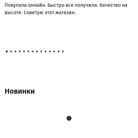
с
Покупала онлайн. Быстро все получила. Качество на
О
высоте. Советую этот магазин.
д
К
Новинки