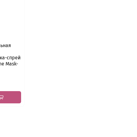
ьная
ка-спрей
one Mask-