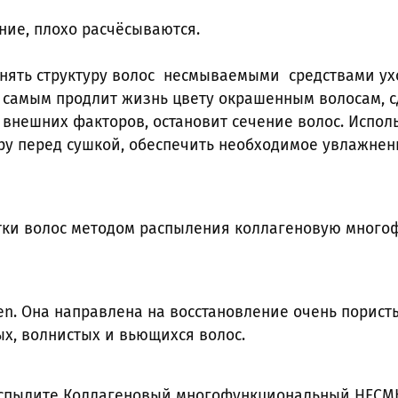
ение, плохо расчёсываются.
нять структуру волос несмываемыми средствами ухо
м самым продлит жизнь цвету окрашенным волосам, 
 внешних факторов, остановит сечение волос. Испо
ру перед сушкой, обеспечить необходимое увлажнени
стки волос методом распыления коллагеновую мног
agen. Она направлена на восстановление очень пори
ых, волнистых и вьющихся волос.
 распылите Коллагеновый многофункциональный НЕ