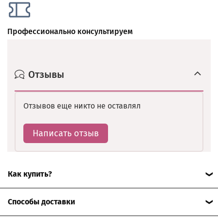
Профессионально консультируем
Отзывы
Отзывов еще никто не оставлял
Написать отзыв
Как купить?
Для всех понравившихся вам продуктов нажмите
Способы доставки
кнопку "В корзину". Далее перейдите в Корзину и
нажмите "Оформить заказ". Укажите ваши контактные