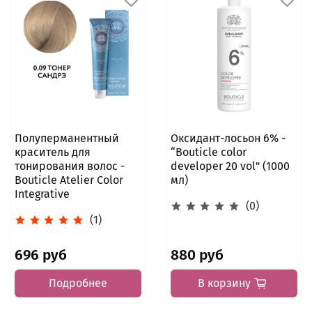
СДЭК, Боксберри и Яндекс мы просим предоплату на
карте на странице подтверждения заказа.
сайте. А если вы юридическое лицо, мы выставим вам
Подробнее...
счет на оплату и предоставим закрывающие
документы.
Подробнее...
Полуперманентный
Оксидант-лосьон 6% -
краситель для
“Bouticle color
тонирования волос -
developer 20 vol" (1000
Bouticle Atelier Color
мл)
Integrative
(0)
(1)
696 руб
880 руб
Подробнее
В корзину