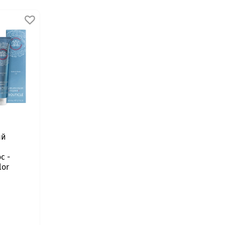
ый
с -
lor