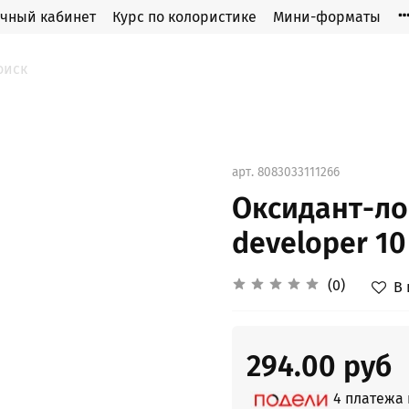
чный кабинет
Курс по колористике
Мини-форматы
арт.
8083033111266
Оксидант-лос
developer 10 
(0)
В
294.00 руб
4 платежа п