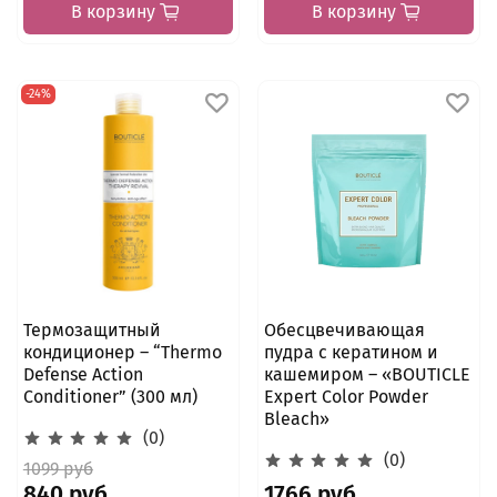
В корзину
В корзину
-24%
Термозащитный
Обесцвечивающая
кондиционер – “Thermo
пудра с кератином и
Defense Action
кашемиром – «BOUTICLE
Сonditioner” (300 мл)
Expert Color Powder
Bleach»
(0)
(0)
1099 руб
840 руб
1766 руб